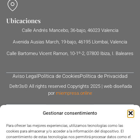
Ubicaciones
Calle Andrés Mancebo, 36-bajo, 46023 Valencia
Avenida Ausias March, 19-bajo, 46195 Llombai, Valencia
Calle Bartomeu Vicent Ramon, 10-1º-2, 07800 Ibiza, I. Baleares
Aviso Legal
Política de Cookies
Política de Privacidad
Deltr3s© All rights reserved Copyrights 2025 | web diseñada
por
miempresa.online
Gestionar consentimiento
Para ofrecer las mejores experiencias, utilizamos tecnologías como las
cookies para almacenar y/o acceder a la información del dispositivo. El
PROYECTO WEB FINANCIADO POR LA UNIÓN EUROPEA –
consentimiento de estas tecnologías nos permitirá procesar datos como el