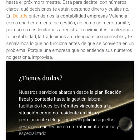
hasta el próximo trimestre. Está para decirte, con números
claros, qué decisiones te están costando dinero y cuáles no.
En
Deltr3s
entendemos la
contabilidad empresas Valencia
como una herramienta de gestión, no como un mero trámite,
por eso no nos limitamos a registrar movimientos: analizamos
tu contabilidad, la traducimos a un lenguaje comprensible y te
señalamos lo que no funciona antes de que se convierta en un
problema. Porque una empresa que no entiende sus números
no gestiona, improvisa.
¿Tienes dudas?
Nuestros servicios abarcan desde la
planificación
fiscal y contable
hasta la gestión laboral,
facilitando todos los
trámites vinculados a tu
situación como no residente en Ibiza
y
permitiéndote delegar con tranquilidad aquellas
gestiones que requieren un tratamiento técnico y
especializado.