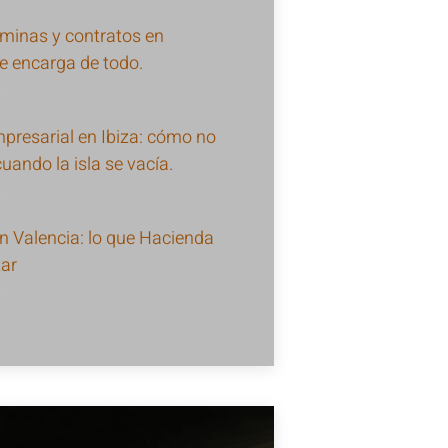
óminas y contratos en
e encarga de todo.
6
presarial en Ibiza: cómo no
uando la isla se vacía.
6
en Valencia: lo que Hacienda
tar
6