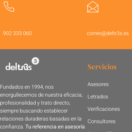
Llámanos
Email
902 333 060
correo@deltr3s.es
Servicios
Asesores
Fundados en 1994, nos
enorgullecemos de nuestra eficacia,
Letrados
profesionalidad y trato directo,
Verificaciones
siempre buscando establecer
relaciones duraderas basadas en la
Consultores
confianza.
Tu referencia en asesoría