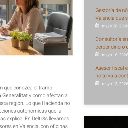
Gestoría de n
Valencia que s
mayo 26, 202
Consultoría em
perder dinero c
mayo 18, 202
Asesor fiscal 
no te va a con
mayo 13, 202
ien que conozca el
tramo
a Generalitat
y cómo afectan a
 esta región. Lo que Hacienda no
ucciones autonómicas que la
as explica. En Deltr3s llevamos
res en Valencia, con oficinas