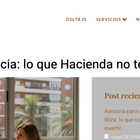
DELTR3S
SERVICIOS
N
cia: lo que Hacienda no t
Post recie
Asesoría para
Ibiza: lo que n
invertir.
mayo 28, 202