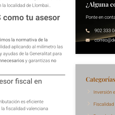
¿Alguna c
 la localidad de Llombai..
S como tu asesor
Ponte en cont
902 333 0
imos la normativa de la
correo@de
idad aplicando al milímetro las
 ayudas de la Generalitat para
innecesarios
y garantizas
no
Categoría
sor fiscal en
Inversión 
tributación es eficiente
Fiscalidad
la fiscalidad valenciana