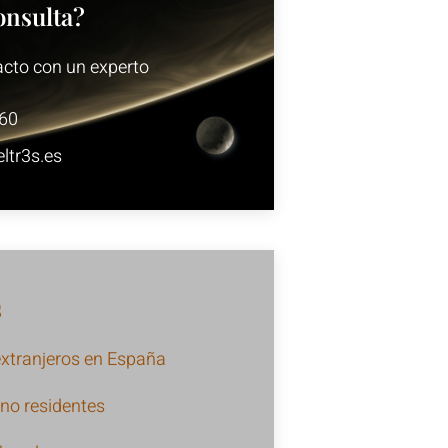
onsulta?
acto con un experto
60
ltr3s.es
s
extranjeros en España
 no residentes